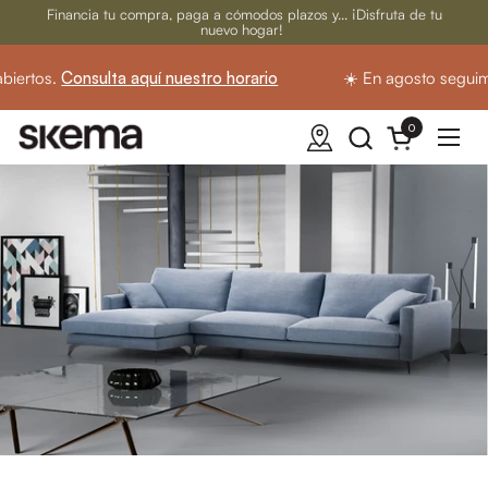
Ir al contenido
Financia tu compra, paga a cómodos plazos y... ¡Disfruta de tu
nuevo hogar!
iertos.
Consulta aquí nuestro horario
☀️ En agosto seguimo
0
Abrir carrito
Abrir