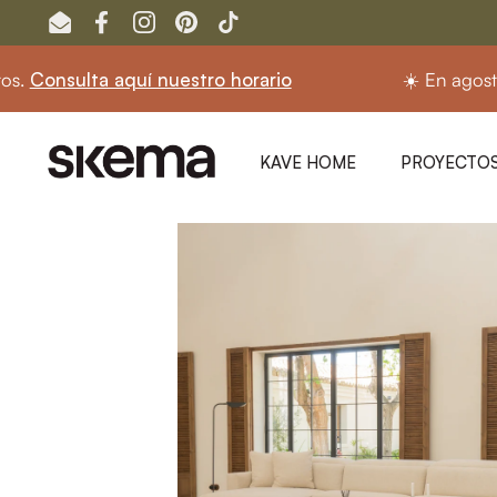
Ir al contenido
Email
Facebook
Instagram
Pinterest
TikTok
ulta aquí nuestro horario
☀️ En agosto seguim
KAVE HOME
PROYECTOS