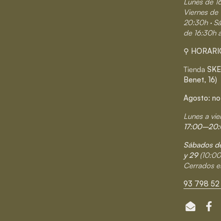
Lunes de 1
Viernes de 
20:30h · S
de 16:30h 
⚲ HORARI
Tienda
SKE
Benet, 16)
Agosto: no
Lunes a vie
17:00–20:
Sábados de
y 29
(10:0
Cerrados e
93 798 52 
Email
Fa