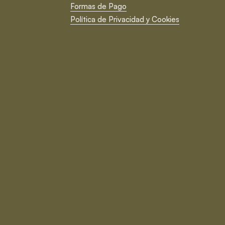
Formas de Pago
Política de Privacidad y Cookies
Cerrar
Suscríbete ¡y no te pierdas
nada!
Novedades, tendencias en interiorismo, noticias