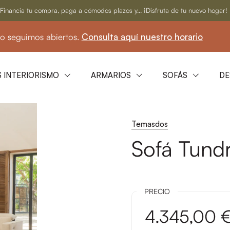
Financia tu compra, paga a cómodos plazos y... ¡Disfruta de tu nuevo hogar!
os abiertos.
Consulta aquí nuestro horario
☀️
 INTERIORISMO
ARMARIOS
SOFÁS
DE
Temasdos
Sofá Tund
PRECIO
4.345,00 