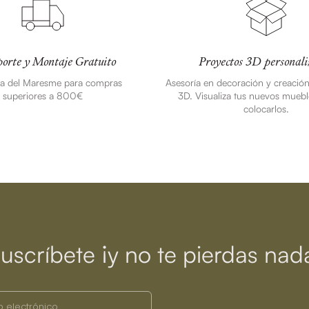
orte y Montaje Gratuito
Proyectos 3D personali
ea del Maresme para compras
Asesoría en decoración y creació
superiores a 800€
3D. Visualiza tus nuevos muebl
colocarlos.
uscríbete ¡y no te pierdas nad