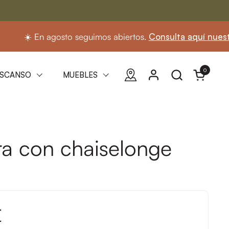
 En agosto seguimos abiertos.
Consulta aquí nuestro horar
0
Abrir carri
SCANSO
MUEBLES
ra con chaiselonge
€