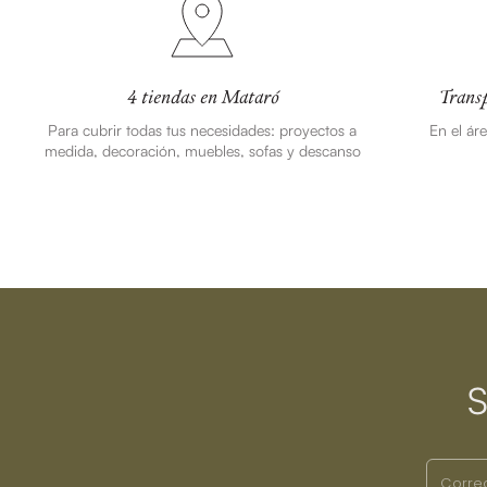
4 tiendas en Mataró
Transp
Para cubrir todas tus necesidades: proyectos a
En el ár
medida, decoración, muebles, sofas y descanso
S