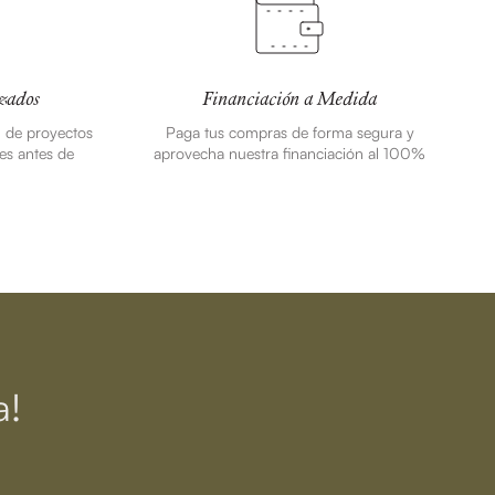
zados
Financiación a Medida
n de proyectos
Paga tus compras de forma segura y
es antes de
aprovecha nuestra financiación al 100%
a!