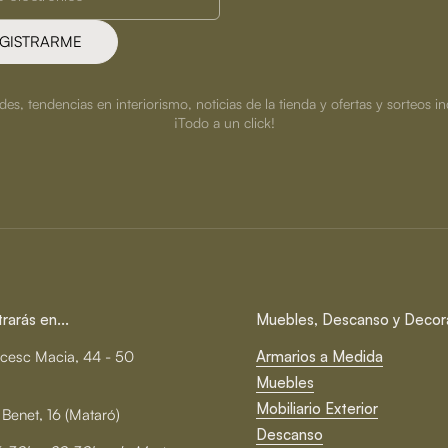
GISTRARME
s, tendencias en interiorismo, noticias de la tienda y ofertas y sorteos in
¡Todo a un click!
arás en...
Muebles, Descanso y Decor
cesc Macia, 44 - 50
Armarios a Medida
Muebles
Mobiliario Exterior
 Benet, 16 (Mataró)
Descanso