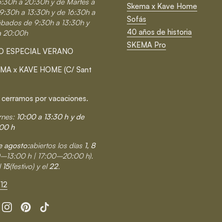
6:30h a 20:30h y de Martes a
Skema x Kave Home
9:30h a 13:30h y de 16:30h a
Sofás
ábados de 9:30h a 13:30h y
40 años de historia
a 20:00h
SKEMA Pro
O ESPECIAL VERANO
MA x KAVE HOME (C/ Sant
 cerramos por vacaciones.
rnes:
10:00 a 13:30 h y de
00 h
 agosto:
abiertos los días
1, 8
0–13:00 h | 17:00–20:00 h).
l
15
(festivo) y el
22
.
12
cebook
Instagram
Pinterest
TikTok