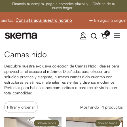
Ir al contenido
Financia tu compra, paga a cómodos plazos y... ¡Disfruta de tu
nuevo hogar!
rtos.
Consulta aquí nuestro horario
☀️ En agosto seguimos 
0
Abrir carrito
Abrir
Camas nido
Descubre nuestra exclusiva colección de Camas Nido, ideales para
aprovechar el espacio al máximo. Diseñadas para ofrecer una
solución práctica y elegante, nuestras camas nido cuentan con
estructuras versátiles, materiales resistentes y diseños modernos.
Perfectas para habitaciones compartidas o para recibir visitas con
total comodidad.
Filtrar y ordenar
Mostrando 14 productos
Solo en tienda
Solo en tienda